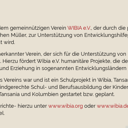
in dem gemeinnützigen Verein
WIBIA e.V.
, der durch die
chen Müller, zur Unterstützung von Entwicklungshilfep
t wird.
nerkannter Verein, der sich für die Unterstützung v
etzt. Hierzu fördert Wibia e.V. humanitäre Projekte, d
 und Erziehung in sogenannten Entwicklungsländern 
ereins war und ist ein Schulprojekt in Wibia, Tansan
indgerechte Schul- und Berufsausbildung der Kinde
 Tansania und Kolumbien gestartet bzw. geplant.
richte- hierzu unter
www.wibia.org
oder
www.wibia.d
l.