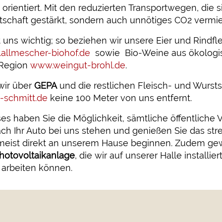
t orientiert. Mit den reduzierten Transportwegen, die
irtschaft gestärkt, sondern auch unnötiges CO2 vermi
 uns wichtig; so beziehen wir unsere Eier und Rindfl
allmescher-biohof.de
sowie Bio-Weine aus ökolog
 Region
www.weingut-brohl.de
.
wir über
GEPA
und die restlichen Fleisch- und Wurst
schmitt.de
keine 100 Meter von uns entfernt.
ses haben Sie die Möglichkeit, sämtliche öffentliche
ach Ihr Auto bei uns stehen und genießen Sie das stres
eist direkt an unserem Hause beginnen. Zudem gewi
hotovoltaikanlage
, die wir auf unserer Halle installi
 arbeiten können.